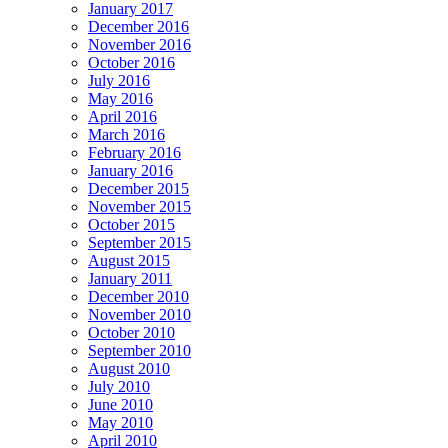
January 2017
December 2016
November 2016
October 2016
July 2016
May 2016
April 2016
March 2016
February 2016
January 2016
December 2015
November 2015
October 2015
September 2015
August 2015
January 2011
December 2010
November 2010
October 2010
September 2010
August 2010
July 2010
June 2010
May 2010
April 2010