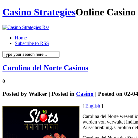
Casino Strategies
Online Casino 
Home
Subscribe to RSS
Carolina del Norte Casinos
0
Posted by
Walker
| Posted in
Casino
| Posted on 02-0
[
English
]
Carolina del Norte wesentli
werden von verwaltet Indian
Ausschreibung. Carolina del
Carolina del Norte der Sta