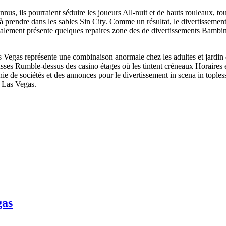
nus, ils pourraient séduire les joueurs All-nuit et de hauts rouleaux, t
 à prendre dans les sables Sin City. Comme un résultat, le divertisseme
alement présente quelques repaires zone des de divertissements Bambino 
Vegas représente une combinaison anormale chez les adultes et jardin 
ses Rumble-dessus des casino étages où les tintent créneaux Horaires et 
 de sociétés et des annonces pour le divertissement in scena in topless 
à Las Vegas.
gas