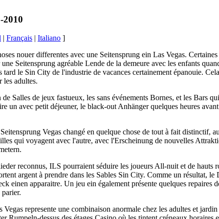
0-2010
l
|
Français
|
Italiano
]
es nouer differentes avec une Seitensprung ein Las Vegas. Certaines p
r une Seitensprung agréable Lende de la demeure avec les enfants quand
 tard le Sin City de l'industrie de vacances certainement épanouie. Ce
 les adultes.
n de Salles de jeux fastueux, les sans événements Bornes, et les Bars qu
ire un avec petit déjeuner, le black-out Anhänger quelques heures avant
itensprung Vegas changé en quelque chose de tout à fait distinctif, 
milles qui voyagent avec l'autre, avec l'Erscheinung de nouvelles At
metern.
eder reconnus, ILS pourraient séduire les joueurs All-nuit et de hauts r
portent argent à prendre dans les Sables Sin City. Comme un résultat, le
 einen apparaitre. Un jeu ein également présente quelques repaires de
 parier.
Vegas represente une combinaison anormale chez les adultes et jardin
Rumpeln-dessus des étages Casino où les tintent créneaux horaires et 