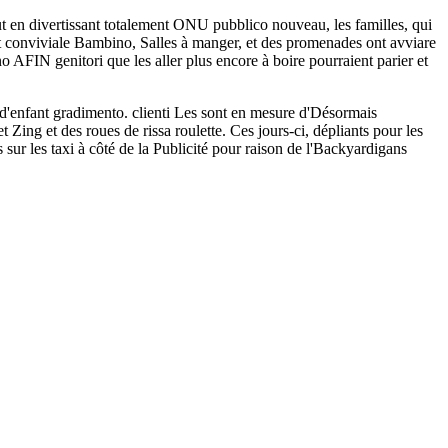
out en divertissant totalement ONU pubblico nouveau, les familles, qui
nt conviviale Bambino, Salles à manger, et des promenades ont avviare
AFIN genitori que les aller plus encore à boire pourraient parier et
d'enfant gradimento. clienti Les sont en mesure d'Désormais
Zing et des roues de rissa roulette. Ces jours-ci, dépliants pour les
sur les taxi à côté de la Publicité pour raison de l'Backyardigans