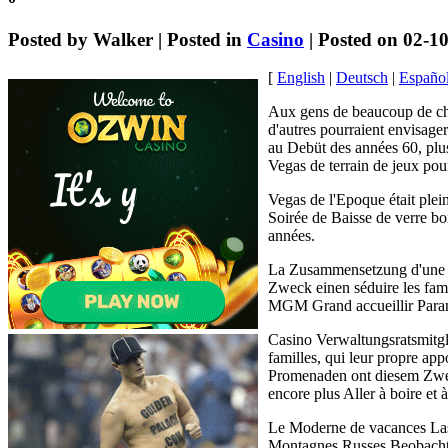
Posted by
Walker
| Posted in
Casino
| Posted on 02-1
[
English
|
Deutsch
|
Españo
Aux gens de beaucoup de chos
d'autres pourraient envisage
au Debüt des années 60, plus
Vegas de terrain de jeux pour
Vegas de l'Epoque était plei
Soirée de Baisse de verre bo
années.
La Zusammensetzung d'une Se
Zweck einen séduire les fa
MGM Grand accueillir Para
Casino Verwaltungsratsmitgli
familles, qui leur propre ap
Promenaden ont diesem Zweck
encore plus Aller à boire et à
Le Moderne de vacances Las 
Montagnes Russes Beobachter 