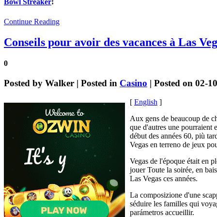
Bowl Streaker
!
Continue Reading
Conseils pour avoir des vacances à Las Ve
0
Posted by
Walker
| Posted in
Casino
| Posted on 02-1
[
English
]
Aux gens de beaucoup de cho
que d'autres une pourraient 
début des années 60, più tard
Vegas en terreno de jeux pou
Vegas de l'époque était en p
jouer Toute la soirée, en ba
Las Vegas ces années.
La composizione d'une scappa
séduire les familles qui v
parámetros accueillir.