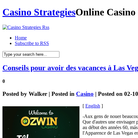
Casino Strategies
Online Casino 
Home
Subscribe to RSS
Conseils pour avoir des vacances à Las Ve
0
Posted by
Walker
| Posted in
Casino
| Posted on 02-1
[
English
]
-Aux gens de nouer beaucoup
Que d'autres une envisager p
au début des années 60, más t
l'Apparence de Las Vegas en 