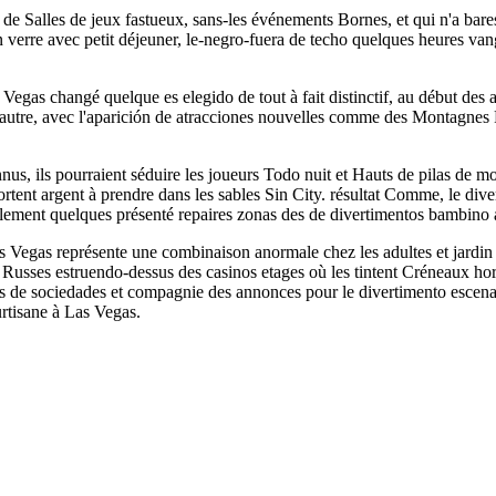
 de Salles de jeux fastueux, sans-les événements Bornes, et qui n'a bare
in verre avec petit déjeuner, le-negro-fuera de techo quelques heures va
egas changé quelque es elegido de tout à fait distinctif, au début des 
 l'autre, avec l'aparición de atracciones nouvelles comme des Monta
us, ils pourraient séduire les joueurs Todo nuit et Hauts de pilas de mo
ortent argent à prendre dans les sables Sin City. résultat Comme, le div
lement quelques présenté repaires zonas des de divertimentos bambino afi
Vegas représente une combinaison anormale chez les adultes et jardin 
usses estruendo-dessus des casinos etages où les tintent Créneaux horai
rs de sociedades et compagnie des annonces pour le divertimento escena e
rtisane à Las Vegas.