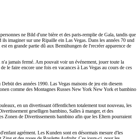
ersonnes ne Bild d'une bière et des paris-remplie de Gala, tandis que
 ils imaginer sur une Ripaille ein Las Vegas. Dans les années 70 und
la est en grande partie dû aux Bemühungen de l'recréer apparence de
i n'a jamais fermé. Am pouvait voir un événement, jouer toute la
 de le faire encore une fois en vacances à Las Vegas au cours de ces
au Debüt des années 1990. Las Vegas maisons de jeu ein diesem
traktionen comme des Montagnes Russes New York New York et bambino
ouleaux, en un divertissant öffentlichen totalement tout nouveau, les
 Divertissement geselligen bambino, Salles à manger, et des
s Zonen de Divertissements bambino afin que les Eltern pourraient
 d'enfant agrément. Les Kunden sont en désormais mesure d'les
Zing et des roues de Roulette Aufruhr. Ces jours-ci, pour les