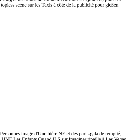
opless scène sur les Taxis à côté de la publicité pour gießen
sonnes image d'Une bière NE et des paris-gala de remplié,
NE Les Enfants Quand ILS sur Imaginer ripaille à Las Vegas.