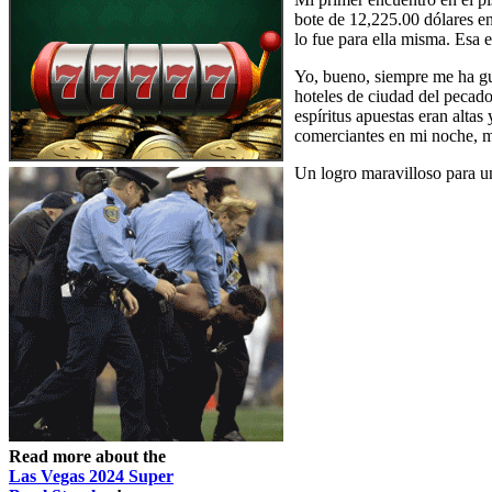
bote de 12,225.00 dólares en
lo fue para ella misma. Esa e
Yo, bueno, siempre me ha gu
hoteles de ciudad del pecado
espíritus apuestas eran alta
comerciantes en mi noche, m
Un logro maravilloso para u
Read more about the
Las Vegas 2024 Super