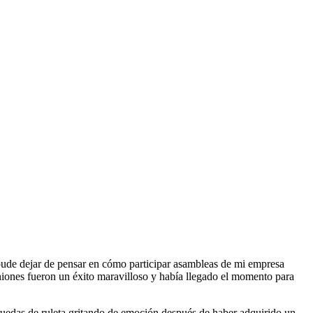
pude dejar de pensar en cómo participar asambleas de mi empresa
iones fueron un éxito maravilloso y había llegado el momento para
s ruedas de ruleta gritando de emoción después de haber adquirido un