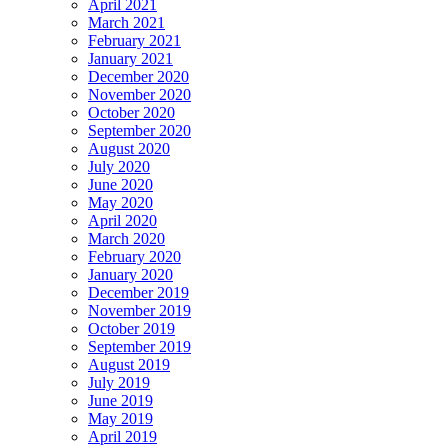
April 2021
March 2021
February 2021
January 2021
December 2020
November 2020
October 2020
September 2020
August 2020
July 2020
June 2020
May 2020
April 2020
March 2020
February 2020
January 2020
December 2019
November 2019
October 2019
September 2019
August 2019
July 2019
June 2019
May 2019
April 2019