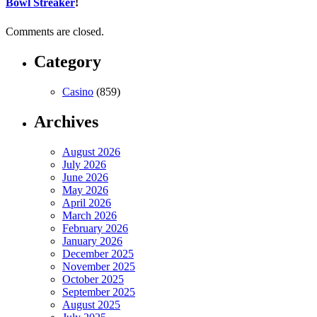
Bowl Streaker
!
Comments are closed.
Category
Casino
(859)
Archives
August 2026
July 2026
June 2026
May 2026
April 2026
March 2026
February 2026
January 2026
December 2025
November 2025
October 2025
September 2025
August 2025