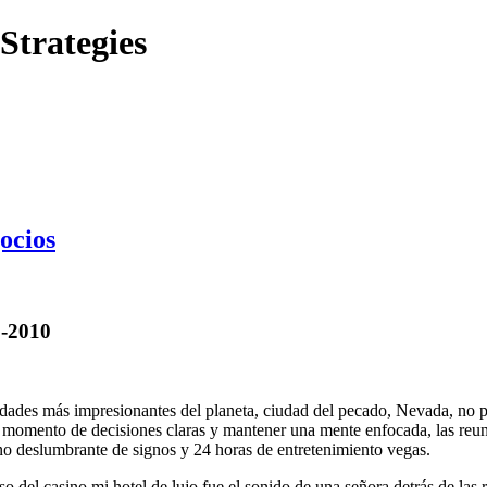
Strategies
ocios
9-2010
iudades más impresionantes del planeta, ciudad del pecado, Nevada, no 
 momento de decisiones claras y mantener una mente enfocada, las reun
rno deslumbrante de signos y 24 horas de entretenimiento vegas.
so del casino mi hotel de lujo fue el sonido de una señora detrás de la