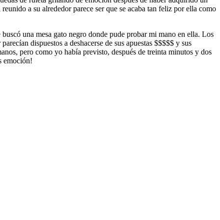
 reunido a su alrededor parece ser que se acaba tan feliz por ella como
que buscó una mesa gato negro donde pude probar mi mano en ella. Los
 parecían dispuestos a deshacerse de sus apuestas $$$$$ y sus
manos, pero como yo había previsto, después de treinta minutos y dos
es emoción!