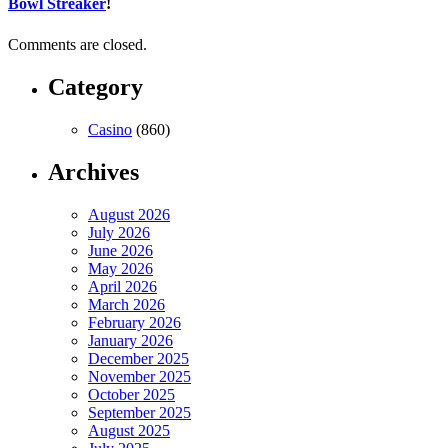
Bowl Streaker
!
Comments are closed.
Category
Casino
(860)
Archives
August 2026
July 2026
June 2026
May 2026
April 2026
March 2026
February 2026
January 2026
December 2025
November 2025
October 2025
September 2025
August 2025