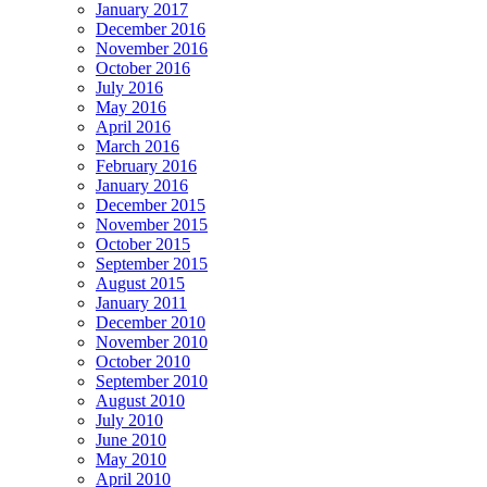
January 2017
December 2016
November 2016
October 2016
July 2016
May 2016
April 2016
March 2016
February 2016
January 2016
December 2015
November 2015
October 2015
September 2015
August 2015
January 2011
December 2010
November 2010
October 2010
September 2010
August 2010
July 2010
June 2010
May 2010
April 2010